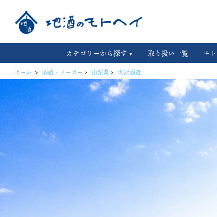
カテゴリーから探す
取り扱い一覧
モト
ホーム
>
酒蔵・メーカー
>
山梨県
>
太冠酒造