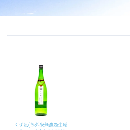
くず星(等外米無濾過生原