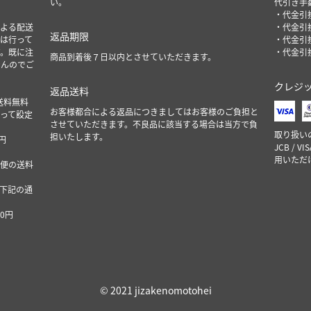
い。
代引き手
・代金引換
よる配送
・代金引換
返品期限
は行って
・代金引換
。既に注
・代金引換
商品到着後７日以内とさせていただきます。
せんのでご
クレジ
返品送料
で送料無料
お客様都合による返品につきましてはお客様のご負担と
って設定
させていただきます。不良品に該当する場合は当方で負
取り扱い
担いたします。
円
JCB / VI
用いただ
便の送料
下記の通
90円
© 2021 jizakenomotohei