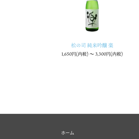
松の司 純米吟醸 楽
1,650円(内税) 〜
3,300円(内税)
ホーム