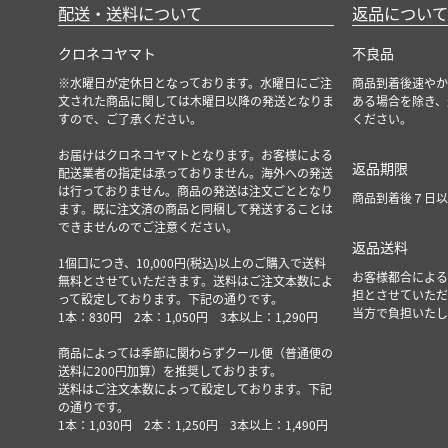
配送・送料について
返品について
クロネコヤマト
不良品
※水曜日が定休日となっております。水曜日にご注
商品到着後速やか
文された商品に関しては木曜日以降の発送となりま
ある場合を除き、
すので、ご了承ください。
ください。
お届けはクロネコヤマトとなります。お客様による
返品期限
配送業者の指定は承っておりません。海外への発送
は行っておりません。商品の発送は注文ごととなり
商品到着後７日以
ます。既に注文済の商品と同梱して発送することは
できませんのでご注意ください。
返品送料
1個口につき、10,000円(税込)以上のご購入で送料
お客様都合による
無料とさせていただきます。送料はご注文本数によ
担とさせていただ
って設定しております。下記の通りです。
当方で負担いたし
1本：830円 2本：1,050円 3本以上：1,290円
商品によっては季節に関わらずクール便（普通便の
送料に200円加算）を推奨しております。
送料はご注文本数によって設定しております。下記
の通りです。
1本：1,030円 2本：1,250円 3本以上：1,490円