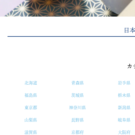
日
カ
北海道
青森県
岩手県
福島県
茨城県
栃木県
東京都
神奈川県
新潟県
山梨県
長野県
岐阜県
滋賀県
京都府
大阪府