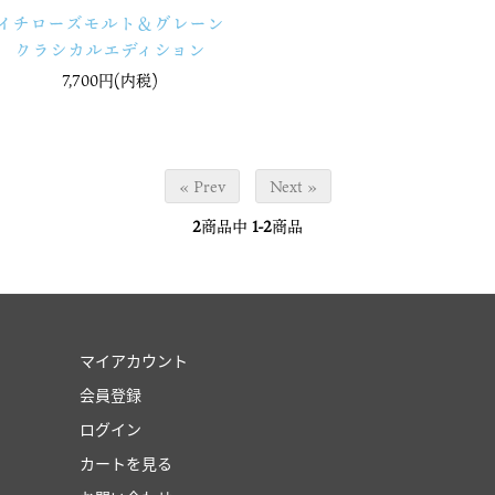
イチローズモルト＆グレーン
クラシカルエディション
7,700円(内税)
« Prev
Next »
2
商品中
1-2
商品
マイアカウント
会員登録
ログイン
カートを見る