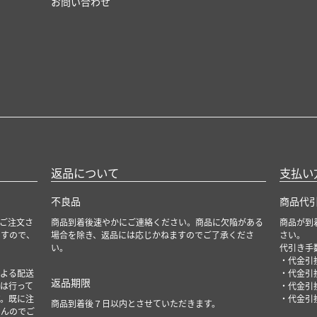
お問い合わせ
返品について
支払い
不良品
商品代
ご注文さ
商品到着後速やかにご連絡ください。商品に欠陥がある
商品が到
ますので、
場合を除き、返品には応じかねますのでご了承くださ
さい。
い。
代引き手
・代金引換
よる配送
・代金引換
返品期限
は行って
・代金引換
。既に注
・代金引換
商品到着後７日以内とさせていただきます。
せんのでご