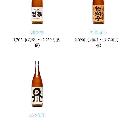
潤の醇
杜氏潤平
1,705円(内税) 〜
2,970円(内
2,090円(内税) 〜
3,630円
税)
税)
天の刻印