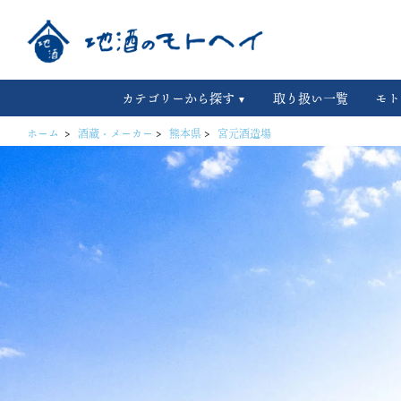
カテゴリーから探す
取り扱い一覧
モト
ホーム
>
酒蔵・メーカー
>
熊本県
>
宮元酒造場